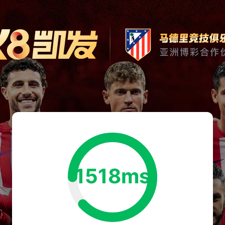
1518ms